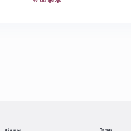
Ver changelogs
Temas
Páginas