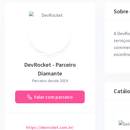
Sobre 
A DevRo
serviços
commerc
excelên
DevRocket - Parceiro
Diamante
Parceiro desde 2019
Catál
Falar com parceiro
https://devrocket.com.br/