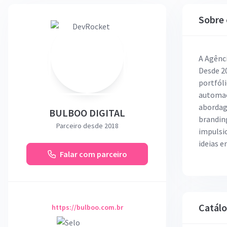
Sobre 
A Agênci
Desde 2
portfóli
automaç
abordag
BULBOO DIGITAL
brandin
Parceiro desde 2018
impulsio
ideias 
Falar com parceiro
Catál
https://bulboo.com.br